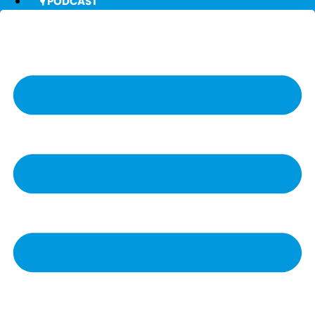
🎙️ PODCAST