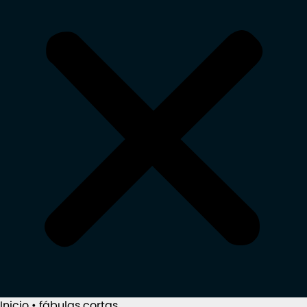
Inicio
•
fábulas cortas