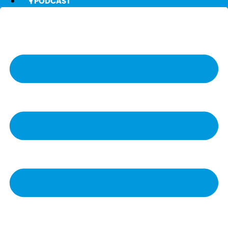
🎙️ PODCAST