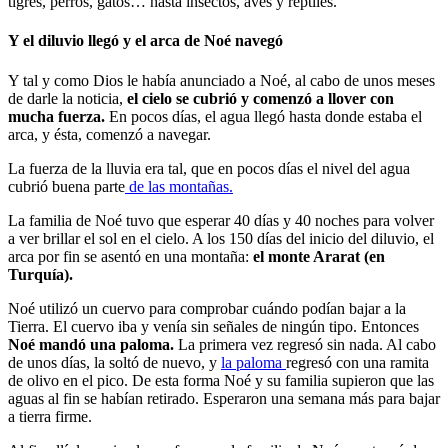
tigres, perros, gatos… hasta insectos, aves y reptiles.
Y el diluvio llegó y el arca de Noé navegó
Y tal y como Dios le había anunciado a Noé, al cabo de unos meses
de darle la noticia,
el cielo se cubrió y comenzó a llover con
mucha fuerza.
En pocos días, el agua llegó hasta donde estaba el
arca, y ésta, comenzó a navegar.
La fuerza de la lluvia era tal, que en pocos días el nivel del agua
cubrió buena parte
de las montañas.
La familia de Noé tuvo que esperar 40 días y 40 noches para volver
a ver brillar el sol en el cielo. A los 150 días del inicio del diluvio, el
arca por fin se asentó en una montaña:
el monte Ararat (en
Turquía).
Noé utilizó un cuervo para comprobar cuándo podían bajar a la
Tierra. El cuervo iba y venía sin señales de ningún tipo. Entonces
Noé mandó una paloma.
La primera vez regresó sin nada. Al cabo
de unos días, la soltó de nuevo, y
la paloma
regresó con una ramita
de olivo en el pico. De esta forma Noé y su familia supieron que las
aguas al fin se habían retirado. Esperaron una semana más para bajar
a tierra firme.