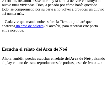
Al fin allí, los animales se fueron y la familia de Noé construyó de
nuevo unas viviendas. Dios, a penado por cómo había quedado
todo, se comprometió por su parte a no volver a provocar un diluvio
así nunca más:
– Cada vez que mande nubes sobre la Tierra- dijo- haré que
aparezca
un arco de colores
(el arcoíris) para recordar este pacto
entre nosotros.
Escucha el relato del Arca de Noé
Ahora también puedes escuchar el
relato del Arca de Noé
pulsando
al play en uno de estos reproductores de podcast, este de Ivoox… :