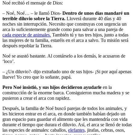
Noé recibió el mensaje de Dios:
– Noé, Noé… – le llamó Dios-
Dentro de unos días mandaré un
terrible diluvio sobre la Tierra.
Lloverá durante 40 días y 40
noches sin interrupción. Necesito que construyas con urgencia un
arca lo suficientemente grande como para salvar a una pareja de
cada especie de animales.
También tú y tus tres hijos, junto a todas
las mujeres de tu familia, estaréis en el arca a salvo. Tu misión será
después repoblar la Tierra.
Noé se asustó bastante. Al contárselo a los demás, le acusaron de
‘loco’.
– ¿Un diluvio?- dijo extrañado uno de sus hijos- ¡Si por aquí apenas
llueve! Yo creo que lo soñaste, papá.
Pero Noé insistió, y sus hijos decidieron ayudarle
en la
construcción de la enorme barca. Consiguieron mucha madera y se
pusieron a crear el arca con rapidez.
Después, la familia de Noé buscó parejas de todos los animales, y
les hicieron entrar en el arca, en donde también habían dejado un
gran espacio para guardar el alimento que les mantendría con vida
durante el tiempo que durara el diluvio. Así, el arca se llenó de todas
las especies de animales: caballos,
elefantes,
jirafas, cebras, osos,