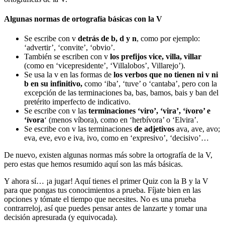
Algunas normas de ortografía básicas con la V
Se escribe con v
detrás de b, d y n
, como por ejemplo:
‘advertir’, ‘convite’, ‘obvio’.
También se escriben con v
los prefijos vice, villa, villar
(como en ‘vicepresidente’, ‘Villalobos’, Villarejo’).
Se usa la v en las formas de
los verbos que no tienen ni v ni
b en su infinitivo,
como ‘iba’, ‘tuve’ o ‘cantaba’, pero con la
excepción de las terminaciones ba, bas, bamos, bais y ban del
pretérito imperfecto de indicativo.
Se escribe con v las
terminaciones ‘viro’, ‘vira’, ‘ívoro’ e
‘ívora
‘ (menos víbora), como en ‘herbívora’ o ‘Elvira’.
Se escribe con v las terminaciones
de adjetivos
ava, ave, avo;
eva, eve, evo e iva, ivo, como en ‘expresivo’, ‘decisivo’…
De nuevo, existen algunas normas más sobre la ortografía de la V,
pero estas que hemos resumido aquí son las más básicas.
Y ahora sí… ¡a jugar! Aquí tienes el primer Quiz con la B y la V
para que pongas tus conocimientos a prueba. Fíjate bien en las
opciones y tómate el tiempo que necesites. No es una prueba
contrarreloj, así que puedes pensar antes de lanzarte y tomar una
decisión apresurada (y equivocada).