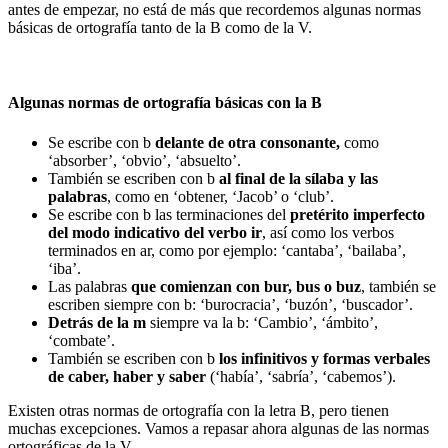
antes de empezar, no está de más que recordemos algunas normas
básicas de ortografía tanto de la B como de la V.
Algunas normas de ortografía básicas con la B
Se escribe con b
delante de otra consonante,
como
‘absorber’, ‘obvio’, ‘absuelto’.
También se escriben con b
al final de la sílaba y las
palabras
, como en ‘obtener, ‘Jacob’ o ‘club’.
Se escribe con b las terminaciones del
pretérito imperfecto
del modo indicativo del verbo ir
, así como los verbos
terminados en ar, como por ejemplo: ‘cantaba’, ‘bailaba’,
‘iba’.
Las palabras
que comienzan con bur, bus o buz
, también se
escriben siempre con b: ‘burocracia’, ‘buzón’, ‘buscador’.
Detrás de la m
siempre va la b: ‘Cambio’, ‘ámbito’,
‘combate’.
También se escriben con b
los infinitivos y formas verbales
de caber, haber y saber
(‘había’, ‘sabría’, ‘cabemos’).
Existen otras normas de ortografía con la letra B, pero tienen
muchas excepciones. Vamos a repasar ahora algunas de las normas
ortográficas de la V.