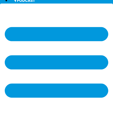
🎙️ PODCAST