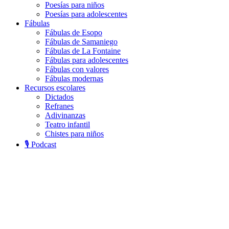
Poesías para niños
Poesías para adolescentes
Fábulas
Fábulas de Esopo
Fábulas de Samaniego
Fábulas de La Fontaine
Fábulas para adolescentes
Fábulas con valores
Fábulas modernas
Recursos escolares
Dictados
Refranes
Adivinanzas
Teatro infantil
Chistes para niños
🎙️ Podcast