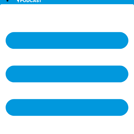
🎙️ PODCAST