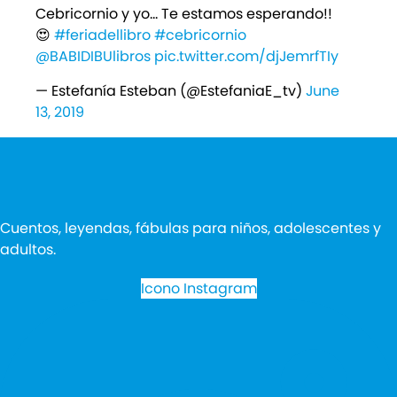
Cebricornio y yo... Te estamos esperando!!
😍
#feriadellibro
#cebricornio
@BABIDIBUlibros
pic.twitter.com/djJemrfTIy
— Estefanía Esteban (@EstefaniaE_tv)
June
13, 2019
Cuentos, leyendas, fábulas para niños, adolescentes y
adultos.
Icono Instagram