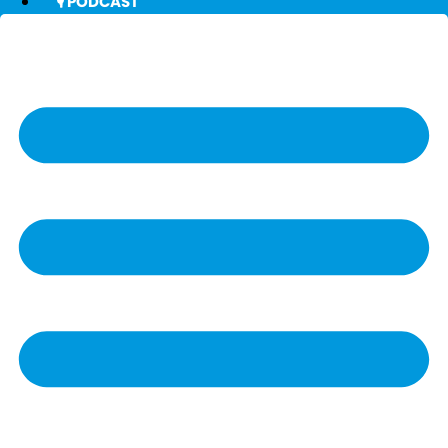
🎙️ PODCAST