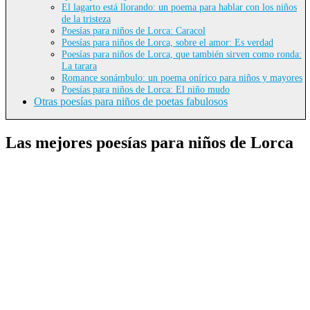
El lagarto está llorando: un poema para hablar con los niños
de la tristeza
Poesías para niños de Lorca: Caracol
Poesías para niños de Lorca, sobre el amor: Es verdad
Poesías para niños de Lorca, que también sirven como ronda:
La tarara
Romance sonámbulo: un poema onírico para niños y mayores
Poesías para niños de Lorca: El niño mudo
Otras poesías para niños de poetas fabulosos
Las mejores poesías para niños de Lorca