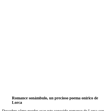
Romance sonámbulo, un precioso poema onírico de
Lorca
Descubre cómo puedes usar este conocido romance de Lorca con