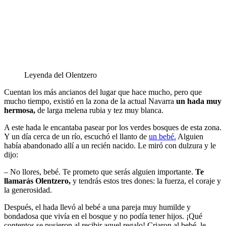
Leyenda del Olentzero
Cuentan los más ancianos del lugar que hace mucho, pero que
mucho tiempo, existió en la zona de la actual Navarra
un hada muy
hermosa,
de larga melena rubia y tez muy blanca.
A este hada le encantaba pasear por los verdes bosques de esta zona.
Y un día cerca de un río, escuchó el llanto de
un bebé.
Alguien
había abandonado allí a un recién nacido. Le miró con dulzura y le
dijo:
– No llores, bebé. Te prometo que serás alguien importante.
Te
llamarás Olentzero,
y tendrás estos tres dones: la fuerza, el coraje y
la generosidad.
Después, el hada llevó al bebé a una pareja muy humilde y
bondadosa que vivía en el bosque y no podía tener hijos. ¡Qué
contentos se pusieron al recibir aquel regalo! Criaron al bebé, le