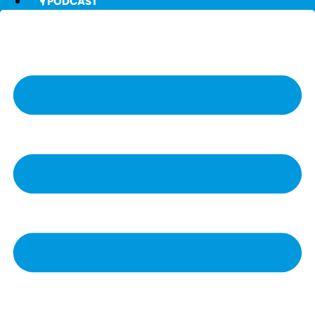
🎙️ PODCAST