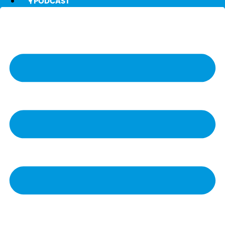
🎙️ PODCAST