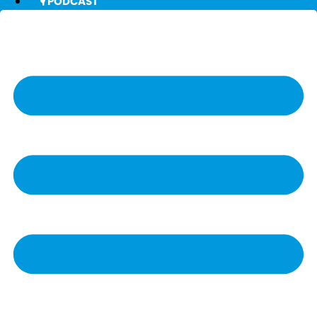
🎙️ PODCAST