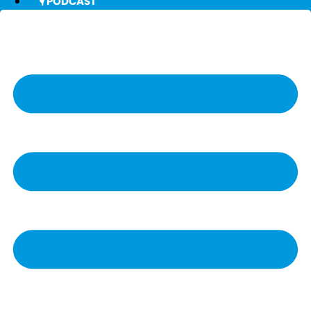
🎙️ PODCAST