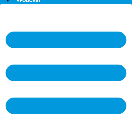
🎙️ PODCAST