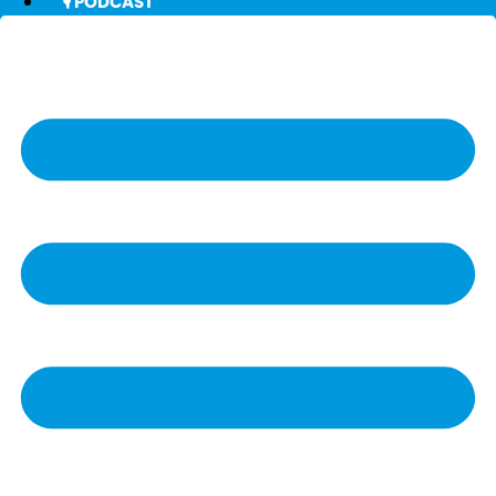
🎙️ PODCAST